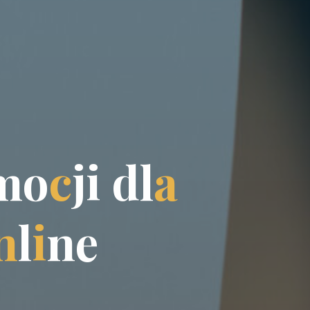
m
o
c
j
i
d
l
a
n
l
i
n
e