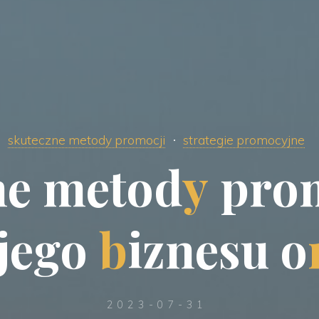
skuteczne metody promocji
strategie promocyjne
n
e
m
e
t
o
d
y
p
r
o
j
e
g
o
b
i
z
n
e
s
u
o
2023-07-31