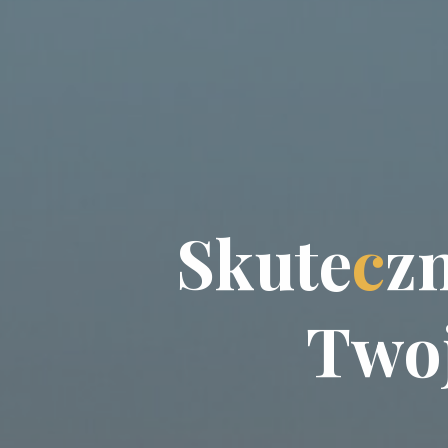
S
k
u
t
e
c
z
T
w
o