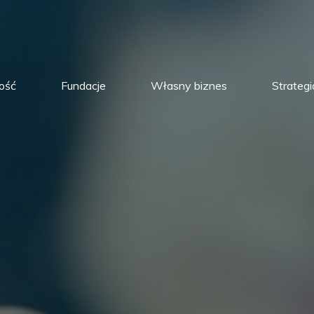
ość
Fundacje
Własny biznes
Strategi