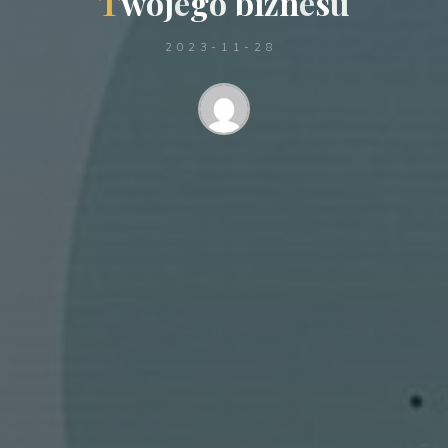
T
w
o
j
e
g
o
b
i
z
n
e
s
u
2023-11-28