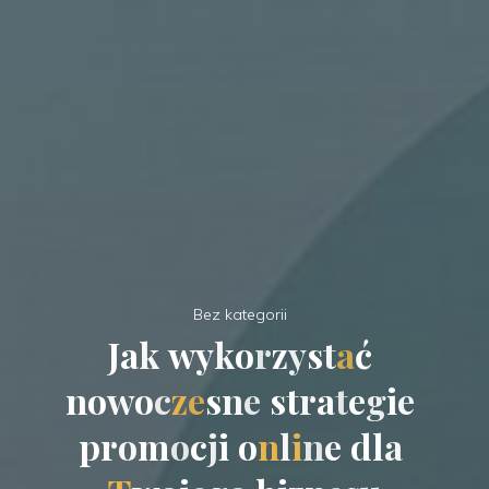
Bez kategorii
J
a
k
w
y
k
o
r
z
y
s
t
a
ć
n
o
w
o
c
z
e
s
n
e
s
t
r
a
t
e
g
i
e
p
r
o
m
o
c
j
i
o
n
l
i
n
e
d
l
a