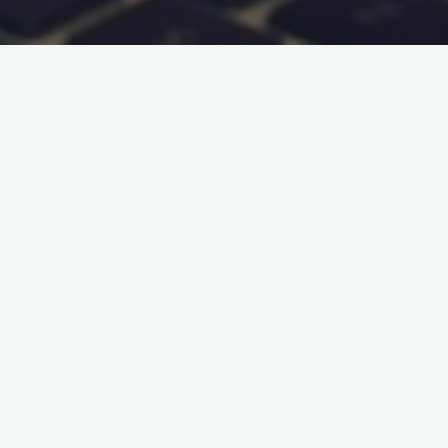
autentyczność
Jak budować autentyczną
relację z klientami online dla