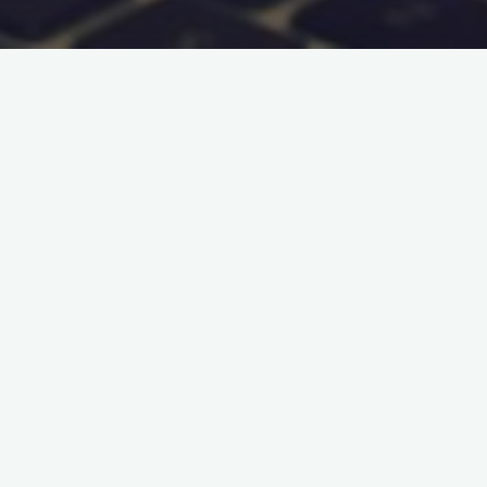
biznes online
marketing
skuteczność
strategia
6 kroków do skutecznej
promocji Twojego biznesu